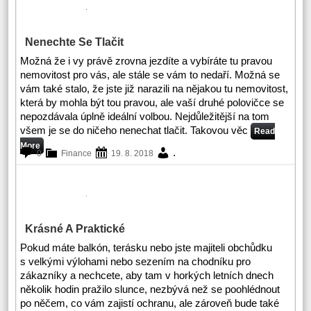
Nenechte Se Tlačit
Možná že i vy právě zrovna jezdíte a vybíráte tu pravou
nemovitost pro vás, ale stále se vám to nedaří. Možná se
vám také stalo, že jste již narazili na nějakou tu nemovitost,
která by mohla být tou pravou, ale vaší druhé polovičce se
nepozdávala úplně ideální volbou. Nejdůležitější na tom
všem je se do ničeho nenechat tlačit. Takovou věc
Read
More
.
0
Finance
19. 8. 2018
Krásné A Praktické
Pokud máte balkón, terásku nebo jste majiteli obchůdku
s velkými výlohami nebo sezením na chodníku pro
zákazníky a nechcete, aby tam v horkých letních dnech
několik hodin pražilo slunce, nezbývá než se poohlédnout
po něčem, co vám zajistí ochranu, ale zároveň bude také