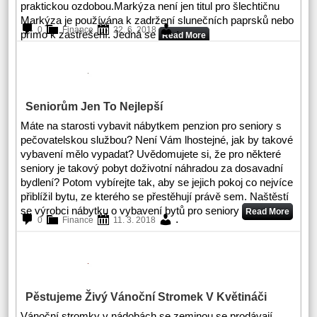
praktickou ozdobou.Markýza není jen titul pro šlechtičnu
Markýza je používána k zadržení slunečních paprsků nebo
.
0
Finance
22. 6. 2018
přímo k zastřešení. Jedná se
Read More
Seniorům Jen To Nejlepší
Máte na starosti vybavit nábytkem penzion pro seniory s
pečovatelskou službou? Není Vám lhostejné, jak by takové
vybavení mělo vypadat? Uvědomujete si, že pro některé
seniory je takový pobyt doživotní náhradou za dosavadní
bydlení? Potom vybírejte tak, aby se jejich pokoj co nejvíce
přiblížil bytu, ze kterého se přestěhují právě sem. Naštěstí
se výrobci nábytku o vybavení bytů pro seniory
Read More
.
0
Finance
11. 3. 2018
Pěstujeme Živý Vánoční Stromek V Květináči
Vánoční stromky v nádobách se zeminou se prodávají