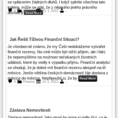
se splácením žádných dluhů. I když splníte všechna tato
kritéria, může se stát, že z nějakého jiného právního
.
0
Finance
20. 3. 2022
důvodu ji
Read More
Jak Řešit Tíživou Finanční Situaci?
Je všeobecně známo, že my Češi nedokážeme vytvářet
finanční rezervy. Na vině může být nižší příjem, ale i fakt,
že nepomýšlíme na možnost nečekaných životních
událostí, které by vedly k výpadku příjmu. Finanční analytici
se shodují, že je dobré mít finanční rezervu alespoň na tři
měsíce. Jenže většina českých domácností žije doslova z
měsíce do měsíce. Nepřipouští si, že by
Read More
.
0
Finance
14. 2. 2022
Zástava Nemovitosti
Zástava nemovitostí Jako první by jsme si měly říct, co je