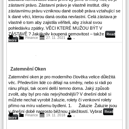
zástavní právo. Zástavní právo je vlastně institut. díky
zástavnímu právu vzniknou dané osobě práva vztahující se
k dané věci, kterou daná osoba nevlastní. Celá zástava je
vlastně o tom aby zajistila věřiteli, aby získal svou
pohledávku zpátky. VĚCI KTERÉ MUŽOU BÝT V
ZÁSTAVĚ ? Jakákoliv koupená nemovitost – takže
Read
.
0
Finance
27. 11. 2021
More
Zatemnění Oken
Zatemnění oken je pro moderního člověka velice důležitá
věc. Především lidé co dělají na směny, nebo si rádi po
ránu přispí, tak ocení delší temno doma. Jaký způsob
zvolit, aby byl pro nás nejvýhodnější? V dnešní době si
můžete nechat vyrobit žaluzie, rolety či venkovní rolety
přímo na míru vašemu bydlení. 1. Žaluzie Žaluzie jsou
v dnešní době naprosto běžnou záležitostí. Vybrat
Read
.
0
Finance
19. 11. 2018
More