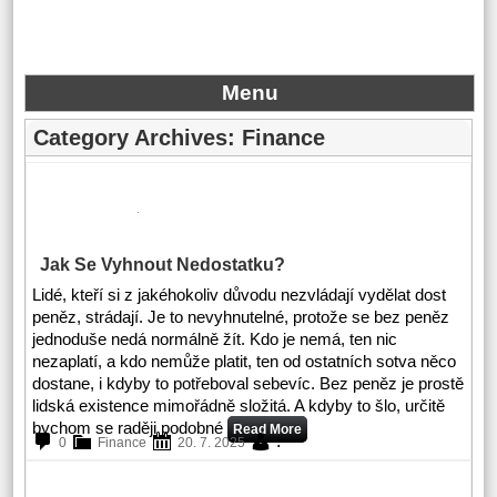
Menu
Category Archives:
Finance
Jak Se Vyhnout Nedostatku?
Lidé, kteří si z jakéhokoliv důvodu nezvládají vydělat dost
peněz, strádají. Je to nevyhnutelné, protože se bez peněz
jednoduše nedá normálně žít. Kdo je nemá, ten nic
nezaplatí, a kdo nemůže platit, ten od ostatních sotva něco
dostane, i kdyby to potřeboval sebevíc. Bez peněz je prostě
lidská existence mimořádně složitá. A kdyby to šlo, určitě
bychom se raději podobné
Read More
.
0
Finance
20. 7. 2025