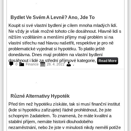
Bydlet Ve Svém A Levně? Ano, Jde To
Koupit si své vlastní bydlení je cílem mnoha mladých lidí.
Ne vždy je však možné tohoto cíle dosáhnout. Hlavně lidí s
nižším vzděláním a menšími příjmy mají problém si na
vlastní střechu nad hlavou našetřit, respektive je pro ně
problematické vyjednat si hypotéku. To platilo ještě
donedávna. Dnes mají problém na vlastní bydlení
dosáhnout i lidé ze střední příjmové kategorie,
Read More
.
0
Finance
26. 4. 2022
Různé Alternativy Hypoték
Před tím než hypotéku získáte, tak si musí finanční institut
(kde si hypotéku zařizujete) řádně prohlédnout, že jste
schopným žadatelem. To znamená, že máte kvalitní a
stabilní příjem, nemáte historii dlouhodobého
nezaměstnání, nebo že jste v minulosti nikdy neměli potíže