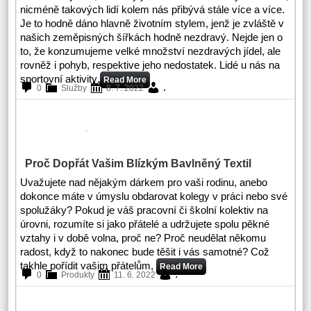
nicméně takových lidí kolem nás přibývá stále více a více.
Je to hodně dáno hlavně životním stylem, jenž je zvláště v
našich zeměpisných šířkách hodně nezdravý. Nejde jen o
to, že konzumujeme velké množství nezdravých jídel, ale
rovněž i pohyb, respektive jeho nedostatek. Lidé u nás na
sportovní aktivity
Read More
.
0
Služby
8. 7. 2022
Proč Dopřát Vašim Blízkým Bavlněný Textil
Uvažujete nad nějakým dárkem pro vaši rodinu, anebo
dokonce máte v úmyslu obdarovat kolegy v práci nebo své
spolužáky? Pokud je váš pracovní či školní kolektiv na
úrovni, rozumíte si jako přátelé a udržujete spolu pěkné
vztahy i v době volna, proč ne? Proč neudělat někomu
radost, když to nakonec bude těšit i vás samotné? Což
takhle pořídit vašim přátelům,
Read More
.
0
Produkty
11. 6. 2022