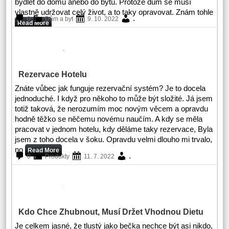
bydlet do domu anebo do bytu. Protože dům se musí
vlastně udržovat celý život, a to taky opravovat. Znám tohle
.
0
Dům a byt
9. 10. 2022
Read More
Rezervace Hotelu
Znáte vůbec jak funguje rezervační systém? Je to docela
jednoduché. I když pro někoho to může být složité. Já jsem
totiž taková, že nerozumím moc novým věcem a opravdu
hodně těžko se něčemu novému naučím. A kdy se měla
pracovat v jednom hotelu, kdy děláme taky rezervace, Byla
jsem z toho docela v šoku. Opravdu velmi dlouho mi trvalo,
no
Read More
.
0
Produkty
11. 7. 2022
Kdo Chce Zhubnout, Musí Držet Vhodnou Dietu
Je celkem jasné, že tlustý jako bečka nechce být asi nikdo,