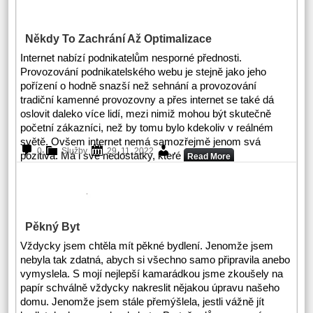
Někdy To Zachrání Až Optimalizace
Internet nabízí podnikatelům nesporné přednosti.
Provozování podnikatelského webu je stejně jako jeho
pořízení o hodně snazší než sehnání a provozování
tradiční kamenné provozovny a přes internet se také dá
oslovit daleko více lidí, mezi nimiž mohou být skutečně
početní zákazníci, než by tomu bylo kdekoliv v reálném
světě. Ovšem internet nemá samozřejmě jenom svá
.
0
Služby
29. 11. 2022
pozitiva. Má i své nedostatky, které
Read More
Pěkný Byt
Vždycky jsem chtěla mít pěkné bydlení. Jenomže jsem
nebyla tak zdatná, abych si všechno samo připravila anebo
vymyslela. S mojí nejlepší kamarádkou jsme zkoušely na
papír schválně vždycky nakreslit nějakou úpravu našeho
domu. Jenomže jsem stále přemýšlela, jestli vážně jít