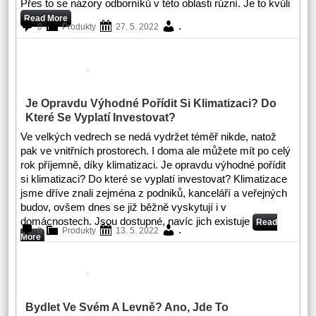
Přes to se názory odborníků v této oblasti různí. Je to kvůli
Read More
.
0
Produkty
27. 5. 2022
Je Opravdu Výhodné Pořídit Si Klimatizaci? Do
Které Se Vyplatí Investovat?
Ve velkých vedrech se nedá vydržet téměř nikde, natož
pak ve vnitřních prostorech. I doma ale můžete mít po celý
rok příjemně, díky klimatizaci. Je opravdu výhodné pořídit
si klimatizaci? Do které se vyplatí investovat? Klimatizace
jsme dříve znali zejména z podniků, kanceláří a veřejných
budov, ovšem dnes se již běžně vyskytují i v
domácnostech. Jsou dostupné, navíc jich existuje
Read
.
0
Produkty
13. 5. 2022
More
Bydlet Ve Svém A Levně? Ano, Jde To