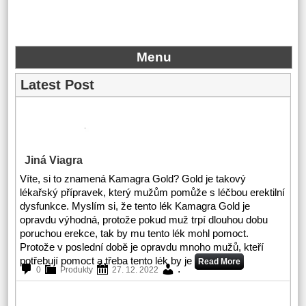
Menu
Latest Post
Jiná Viagra
Víte, si to znamená Kamagra Gold? Gold je takový
lékařský přípravek, který mužům pomůže s léčbou erektilní
dysfunkce. Myslím si, že tento lék Kamagra Gold je
opravdu výhodná, protože pokud muž trpí dlouhou dobu
poruchou erekce, tak by mu tento lék mohl pomoct.
Protože v poslední době je opravdu mnoho mužů, kteří
potřebují pomoct a třeba tento lék by je
Read More
.
0
Produkty
27. 12. 2022