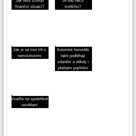
Jak řešit tíživou
Je libo něco
finanční situaci?
tvrdšího?
Jak je na tom trh s
Autorské honoráře
nemovitostmi
také podléhají
zdanění a někdy i
platbám pojištění
Vsaďte na spolehlivé
osvětlení