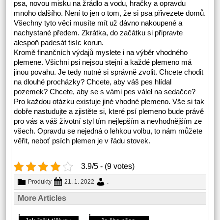
psa, novou misku na žrádlo a vodu, hračky a opravdu
mnoho dalšího. Není to jen o tom, že si psa přivezete domů.
Všechny tyto věci musíte mít už dávno nakoupené a
nachystané předem. Zkrátka, do začátku si připravte
alespoň padesát tisíc korun.
Kromě finančních výdajů myslete i na výběr vhodného
plemene. Všichni psi nejsou stejní a každé plemeno má
jinou povahu. Je tedy nutné si správně zvolit. Chcete chodit
na dlouhé procházky? Chcete, aby váš pes hlídal
pozemek? Chcete, aby se s vámi pes válel na sedačce?
Pro každou otázku existuje jiné vhodné plemeno. Vše si tak
dobře nastudujte a zjistěte si, které psí plemeno bude právě
pro vás a váš životní styl tím nejlepším a nevhodnějším ze
všech. Opravdu se nejedná o lehkou volbu, to nám můžete
věřit, neboť psích plemen je v řádu stovek.
3.9/5 - (9 votes)
Produkty
21. 1. 2022
.
More Articles