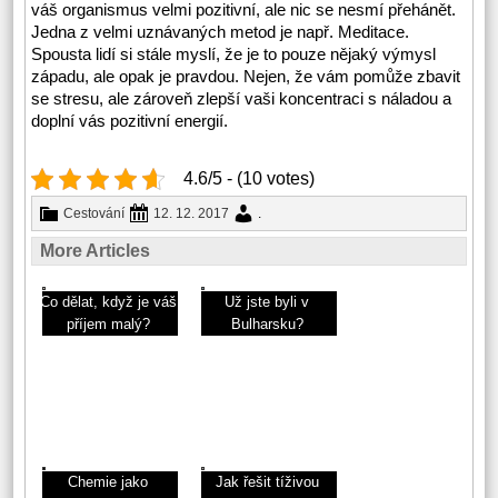
váš organismus velmi pozitivní, ale nic se nesmí přehánět.
Jedna z velmi uznávaných metod je např. Meditace.
Spousta lidí si stále myslí, že je to pouze nějaký výmysl
západu, ale opak je pravdou. Nejen, že vám pomůže zbavit
se stresu, ale zároveň zlepší vaši koncentraci s náladou a
doplní vás pozitivní energií.
4.6/5 - (10 votes)
Cestování
12. 12. 2017
.
More Articles
Co dělat, když je váš
Už jste byli v
příjem malý?
Bulharsku?
Chemie jako
Jak řešit tíživou