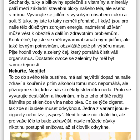
Sacharidy, tuky a bílkoviny společně s vitamíny a minerály
patří mezi základní stavební bloky našeho těla, ale všeho
s mírou. Vyvarujte se jídlům s vysokým obsahem cukru a
soli. S tuky, by jste to taky neměli přehánět. I když jsou pro
naše tělo důležitým zdrojem energie, nadměrné užívání
může vést k obezitě a dalším zdravotním problémům.
Konkrétně, by jste se měli vyvarovat smaženým jídlům, ale
také levným potravinám, obzvláště poté při výběru masa.
Pijte hodně vody a zelený čaj, který pomáhá čistit váš
organismus. Dostatek ovoce se zeleniny by měl být
samozřejmostí.
Nekuřte, Nepijte!
To co do svého těla pustíme, má asi největší dopad na naše
zdraví a kouření s pitím alkoholu tomu moc nepomáhá, ale
přiznejme si to, kdo z nás si někdy skleničku nedá. Proto se
vyvarujte destilátům a lihovinám, místo toho příště raději
šáhněte po skleničce vína nebo piva. Co se týče cigaret,
tak zde si budete muset odvyknout. Jedna z variant jsou e-
cigarety nebo tzv.
„vapery“.
Není to sice nic ideálního, ale
pro vaše tělo to bude zdravější, navíc můžete dávky
nikotinu postupně snižovat, až si člověk odvykne.