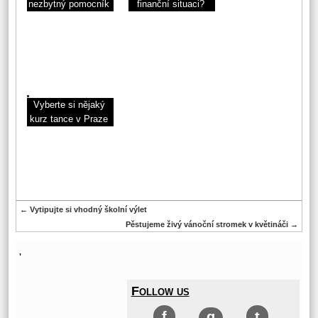
nezbytný pomocník
finanční situaci?
Vyberte si nějaký
kurz tance v Praze
←
Vytipujte si vhodný školní výlet
Pěstujeme živý vánoční stromek v květináči
→
'
Follow us
f
g
t