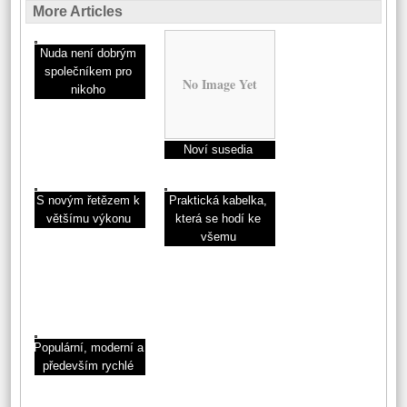
More Articles
Nuda není dobrým
společníkem pro
No Image Yet
nikoho
Noví susedia
S novým řetězem k
Praktická kabelka,
většímu výkonu
která se hodí ke
všemu
Populární, moderní a
především rychlé