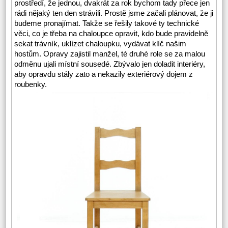
prostředí, že jednou, dvakrát za rok bychom tady přece jen
rádi nějaký ten den strávili. Prostě jsme začali plánovat, že ji
budeme pronajímat. Takže se řešily takové ty technické
věci, co je třeba na chaloupce opravit, kdo bude pravidelně
sekat trávník, uklízet chaloupku, vydávat klíč našim
hostům. Opravy zajistil manžel, té druhé role se za malou
odměnu ujali místní sousedé. Zbývalo jen doladit interiéry,
aby opravdu stály zato a nekazily exteriérový dojem z
roubenky.