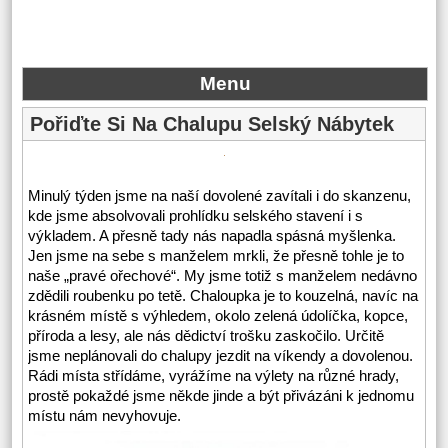
Menu
Pořiďte Si Na Chalupu Selský Nábytek
Minulý týden jsme na naší dovolené zavítali i do skanzenu,
kde jsme absolvovali prohlídku selského stavení i s
výkladem. A přesně tady nás napadla spásná myšlenka.
Jen jsme na sebe s manželem mrkli, že přesně tohle je to
naše „pravé ořechové“. My jsme totiž s manželem nedávno
zdědili roubenku po tetě. Chaloupka je to kouzelná, navíc na
krásném místě s výhledem, okolo zelená údolíčka, kopce,
příroda a lesy, ale nás dědictví trošku zaskočilo. Určitě
jsme neplánovali do chalupy jezdit na víkendy a dovolenou.
Rádi místa střídáme, vyrážíme na výlety na různé hrady,
prostě pokaždé jsme někde jinde a být přivázáni k jednomu
místu nám nevyhovuje.