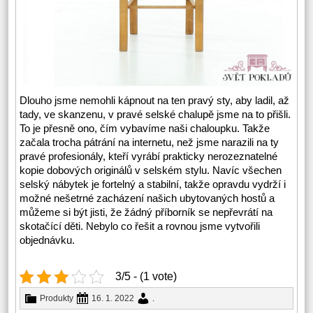
Dlouho jsme nemohli kápnout na ten pravý sty, aby ladil, až
tady, ve skanzenu, v pravé selské chalupě jsme na to přišli.
To je přesně ono, čím vybavíme naši chaloupku. Takže
začala trocha pátrání na internetu, než jsme narazili na ty
pravé profesionály, kteří vyrábí prakticky nerozeznatelné
kopie dobových originálů v selském stylu. Navíc všechen
selský nábytek
je fortelný a stabilní, takže opravdu vydrží i
možné nešetrné zacházení našich ubytovaných hostů a
můžeme si být jisti, že žádný příborník se nepřevrátí na
skotačící děti. Nebylo co řešit a rovnou jsme vytvořili
objednávku.
3/5 - (1 vote)
Produkty
16. 1. 2022
.