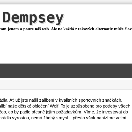
Dempsey
 tam jenom a pouze náš web. Ale ne každá z takových alternativ může člo
ádla. Ať už jste našli zalíbení v kvalitních sportovních značkách,
alíbí naše
dětské oblečení Wolf
. To je uzpůsobeno pro potřeby všech
í něco, co by padlo přesně jejím požadavkům. Víme, že investovat do
o prádla vyrostou, nemá žádný smysl. I přesto však nabízíme velmi