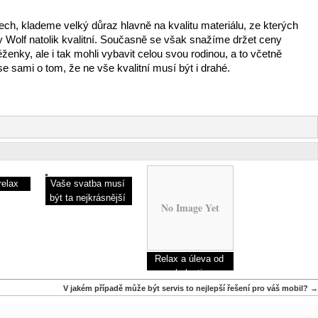
ech, klademe velký důraz hlavně na kvalitu materiálu, ze kterých
 Wolf natolik kvalitní. Současně se však snažíme držet ceny
enky, ale i tak mohli vybavit celou svou rodinou, a to včetně
 se sami o tom, že ne vše kvalitní musí být i drahé.
relax
Vaše svatba musí
být ta nejkrásnější
No Image Yet
Relax a úleva od
bolesti
V jakém případě může být servis to nejlepší řešení pro váš mobil?
→