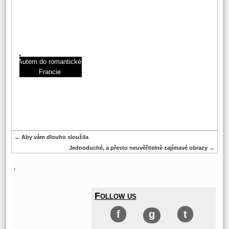
Autem do romantické
Francie
←
Aby vám dlouho sloužila
Jednoduché, a přesto neuvěřitelně zajímavé obrazy
→
'
Follow us
f
g
t