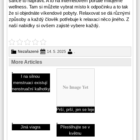
šance to napravit. A to na internetovém portále milujeme
wellness. Tam si můžete vybrat místo k odpočinku a to tak
že si objednáte
víkendové pobyty
. Relaxovat se dá různými
způsoby a každý člověk potřebuje k relaxaci něco jiného. Z
naší nabídky si ovšem zajisté vybere každý.
Nezařazené
14. 5. 2025
.
More Articles
I na silnou
menstruaci existují
No Image Yet
menstruační kalhotky
Prší, prší, jen se leje
Jiná viagra
Přestěhujte se v
květnu