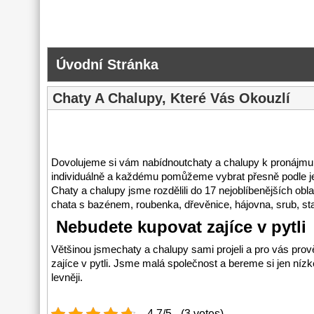
Úvodní Stránka
Chaty A Chalupy, Které Vás Okouzlí
Dovolujeme si vám nabídnoutchaty a chalupy k pronájmu 
individuálně a každému pomůžeme vybrat přesně podle jeh
Chaty a chalupy jsme rozdělili do 17 nejoblíbenějších obla
chata s bazénem, roubenka, dřevěnice, hájovna, srub, sta
Nebudete kupovat zajíce v pytli
Většinou jsme
chaty a chalupy
sami projeli a pro vás pro
zajíce v pytli. Jsme malá společnost a bereme si jen nízk
levněji.
4.7/5 - (3 votes)