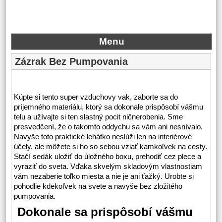
Menu
Zázrak Bez Pumpovania
Kúpte si tento super
vzduchovy vak
, zaborte sa do
príjemného materiálu, ktorý sa dokonale prispôsobí vášmu
telu a užívajte si ten slastný pocit ničnerobenia. Sme
presvedčení, že o takomto oddychu sa vám ani nesnívalo.
Navyše toto praktické lehátko neslúži len na interiérové
účely, ale môžete si ho so sebou vziať kamkoľvek na cesty.
Stačí sedák uložiť do úložného boxu, prehodiť cez plece a
vyraziť do sveta. Vďaka skvelým skladovým vlastnostiam
vám nezaberie toľko miesta a nie je ani ťažký. Urobte si
pohodlie kdekoľvek na svete a navyše bez zložitého
pumpovania.
Dokonale sa prispôsobí vášmu