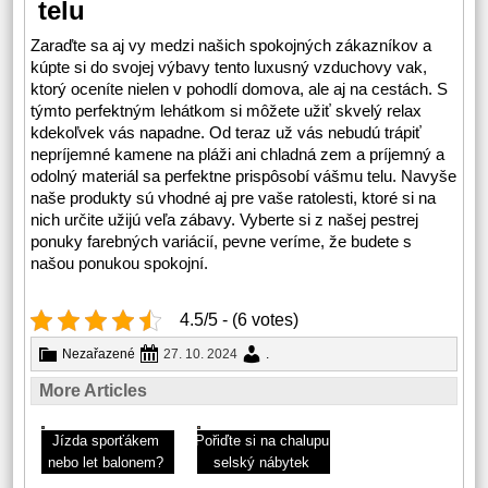
telu
Zaraďte sa aj vy medzi našich spokojných zákazníkov a
kúpte si do svojej výbavy tento luxusný vzduchovy vak,
ktorý oceníte nielen v pohodlí domova, ale aj na cestách. S
týmto perfektným lehátkom si môžete užiť skvelý relax
kdekoľvek vás napadne. Od teraz už vás nebudú trápiť
nepríjemné kamene na pláži ani chladná zem a príjemný a
odolný materiál sa perfektne prispôsobí vášmu telu. Navyše
naše produkty sú vhodné aj pre vaše ratolesti, ktoré si na
nich určite užijú veľa zábavy. Vyberte si z našej pestrej
ponuky farebných variácií, pevne veríme, že budete s
našou ponukou spokojní.
4.5/5 - (6 votes)
Nezařazené
27. 10. 2024
.
More Articles
Jízda sporťákem
Pořiďte si na chalupu
nebo let balonem?
selský nábytek