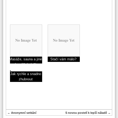
No Image Yet
No Image Yet
Masáže, sauna a jiné
Stačí vám málo?
rekondiční služby
Jak rychle a snadno
zhubnout
←
Anonymní setkání
S novou postelí k lepší náladě
→